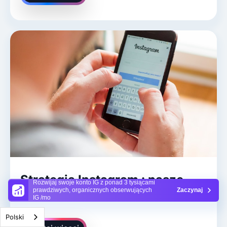
Strategia Instagram : nasze
Rozwijaj swoje konto IG z ponad 3 tysiącami
prawdziwych, organicznych obserwujących
Zaczynaj
największe sekrety!
IG /mo
Polski