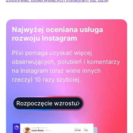
Najwyżej oceniana usługa
rozwoju Instagram
Plixi pomaga uzyskać więcej
obserwujących, polubień i komentarzy
na Instagram (oraz wiele innych
rzeczy) 10 razy szybciej.
Rozpoczęcie wzrostu