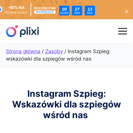
-50% NA
ROCZNICOWA
00
27
11
WYPRZEDAŻ
ROCZNE PLANY
GODZ
MIN
SEK
Przejdź
do
Me
treści
Strona główna
/
Zasoby
/
Instagram Szpieg:
wskazówki dla szpiegów wśród nas
Instagram Szpieg:
Wskazówki dla szpiegów
wśród nas