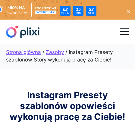
-50% NA
ROCZNICOWA
02
15
31
WYPRZEDAŻ
ROCZNE PLANY
GODZ
MIN
SEK
Przejdź
do
Me
treści
Strona główna
/
Zasoby
/
Instagram Presety
szablonów Story wykonują pracę za Ciebie!
Instagram Presety
szablonów opowieści
wykonują pracę za Ciebie!