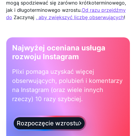
mogą spodziewać się zarówno krótkoterminowego,
jak i długoterminowego wzrostu.
Od razu przejdźmy
do
Zaczynaj
, aby zwiększyć liczbę obserwujących
!
Najwyżej oceniana usługa
rozwoju Instagram
Plixi pomaga uzyskać więcej
obserwujących, polubień i komentarzy
na Instagram (oraz wiele innych
rzeczy) 10 razy szybciej.
Rozpoczęcie wzrostu