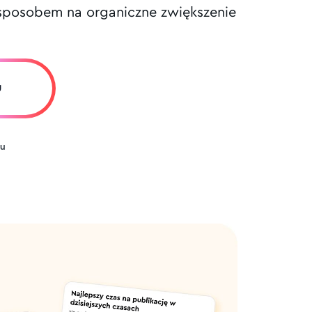
m sposobem na organiczne zwiększenie
u
tu