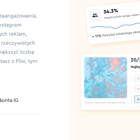
 zaangażowania,
Instagram
nych reklam,
i rzeczywistych
iększyć liczbę
asz z Plixi, tym
konta IG