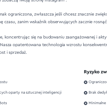
e zobaczą Twoją stronę Instagram .
ednak ograniczona, zwłaszcza jeśli chcesz znacznie zwię
hę czasu, zanim wskaźnik obserwujących zacznie rosnąć
cie, koncentrując się na budowaniu zaangażowanej i ak
Nasza opatentowana technologia wzrostu konsekwentni
st i sprzedaż.
Ryzyko zwi
ostu
Ograniczo
cych oparty na sztucznej inteligencji
Brak dedy
Bots
Minimalne