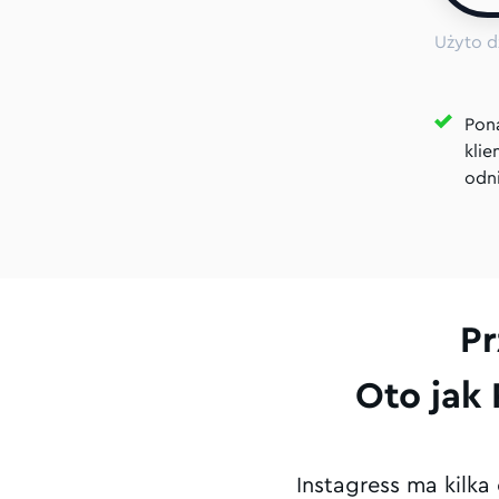
Użyto d
Pon
klie
odni
Pr
Oto jak 
Instagress ma kilka