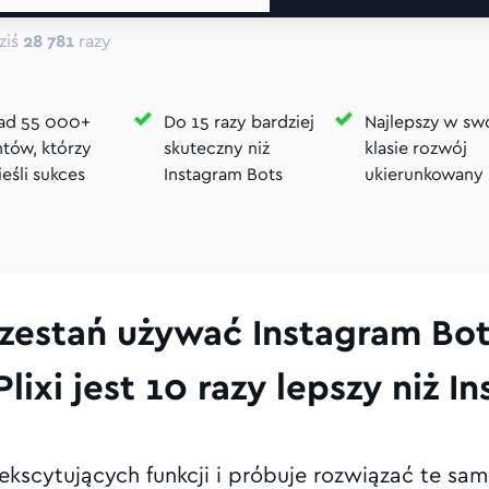
ziś
28 781
razy
ad 55 000+
Do 15 razy bardziej
Najlepszy w sw
ntów, którzy
skuteczny niż
klasie rozwój
eśli sukces
Instagram Bots
ukierunkowany 
zestań używać Instagram Bot
Plixi jest 10 razy lepszy niż In
 ekscytujących funkcji i próbuje rozwiązać te same