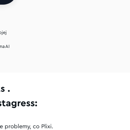
ojej
na AI
s .
stagress:
 problemy, co Plixi.