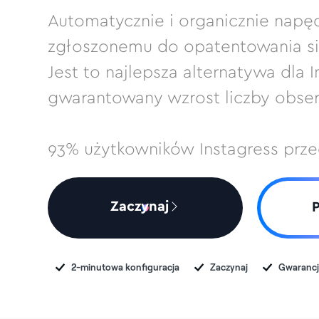
Automatycznie i organicznie napęd
zgłoszonemu do opatentowania siln
Jest to najlepsza alternatywa dla 
gwarantowany wzrost liczby obser
93% użytkowników Instagress przec
Zaczynaj
2-minutowa konfiguracja
Zaczynaj
Gwarancj