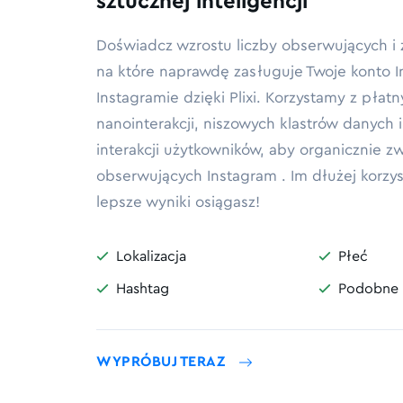
sztucznej inteligencji
Doświadcz wzrostu liczby obserwujących i
na które naprawdę zasługuje Twoje konto 
Instagramie dzięki Plixi. Korzystamy z płat
nanointerakcji, niszowych klastrów danych 
interakcji użytkowników, aby organicznie zw
obserwujących Instagram . Im dłużej korzyst
lepsze wyniki osiągasz!
Lokalizacja
Płeć


Hashtag
Podobne 


WYPRÓBUJ TERAZ