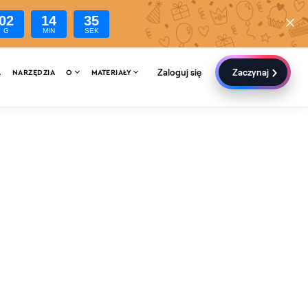
02
14
34
G
MIN
SEK
Zaloguj się
Zaczynaj


A
NARZĘDZIA
O
MATERIAŁY