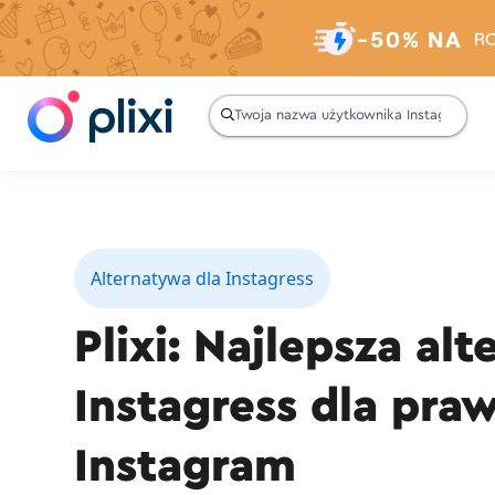
-50% NA
R

Alternatywa dla Instagress
Plixi: Najlepsza al
Instagress dla pr
Instagram