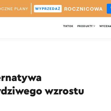
ROCZNICOWA
OCZNE PLANY
WYPRZEDAŻ

TIKTOK
PRODUKTY
WYCEN
ternatywa
awdziwego wzrostu