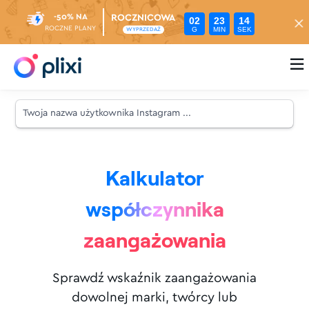
-50% NA
ROCZNICOWA
02
23
13
ROCZNE PLANY
G
MIN
SEK
WYPRZEDAŻ

Kalkulator
współczynnika
zaangażowania
Sprawdź wskaźnik zaangażowania
dowolnej marki, twórcy lub