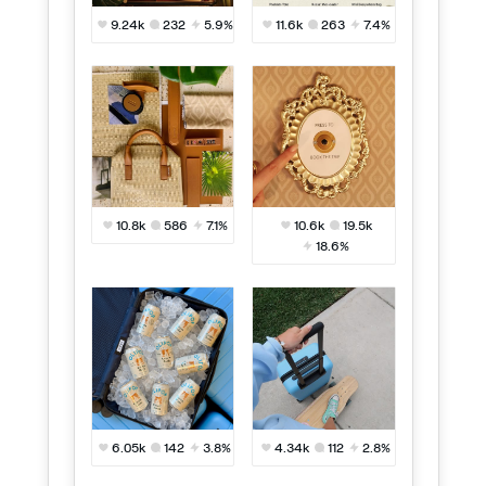
9.24k
232
5.9%
11.6k
263
7.4%
10.8k
586
7.1%
10.6k
19.5k
18.6%
6.05k
142
3.8%
4.34k
112
2.8%