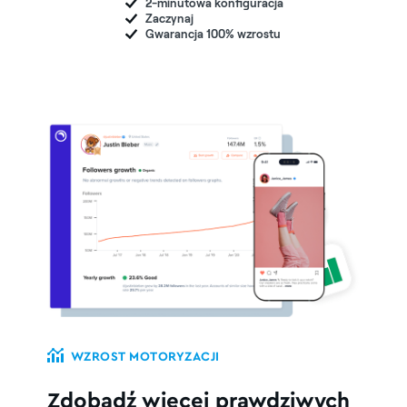
2-minutowa
konfiguracja
Zaczynaj
Gwarancja 100% wzrostu
WZROST MOTORYZACJI
Zdobądź więcej prawdziwych