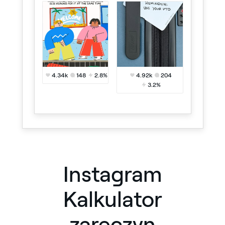
4.34k
148
2.8%
4.92k
204
3.2%
Instagram
Kalkulator
zaręczyn