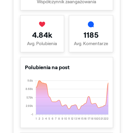
Współczynnik zaangażowania
4.84k
1185
Avg. Polubienia
Avg. Komentarze
Polubienia na post
11.6k
8.68k
5.79k
2.89k
-1
1
2
3
4
5
6
7
8
9
10
11
12
13
14
15
16
17
18
19
20
21
22
23
24
25