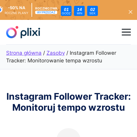
-50% NA
ROCZNICOWA
01
14
01
WYPRZEDAŻ
ROCZNE PLANY
GODZ
MIN
SEK
Przejdź
do
Me
treści
Strona główna
/
Zasoby
/
Instagram Follower
Tracker: Monitorowanie tempa wzrostu
Instagram Follower Tracker:
Monitoruj tempo wzrostu