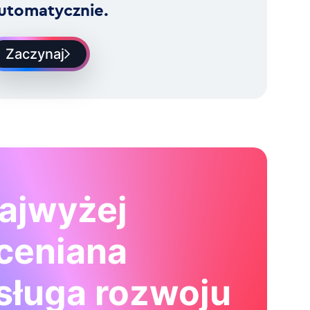
utomatycznie.
Zaczynaj
ajwyżej
ceniana
sługa rozwoju