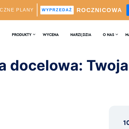
ROCZNICOWA
CZNE PLANY
WYPRZEDAŻ
lowa: Twoja społeczność czeka!
PRODUKTY
WYCENA
NARZĘDZIA
O NAS
M
SKONTAKTUJ SIĘ
EN
 WZROST
Z NAMI
a docelowa: Twoja
Silnik Wzrostu Oparty Na Sztucznej Inteligencji
B
RECENZJE
 Analizy W Czasie Rzeczywistym
a Idealnych Obserwujących Z Wykorzystaniem
ligencji
1