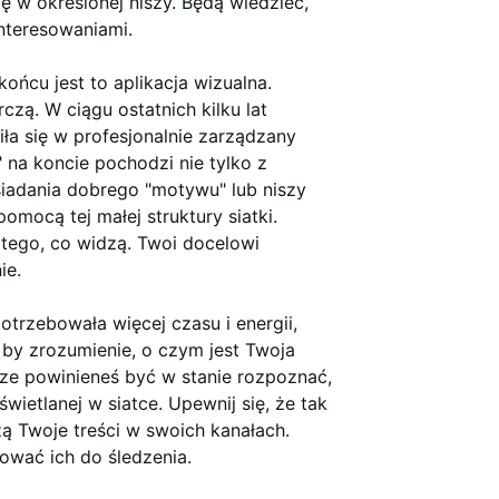
 się w określonej niszy. Będą wiedzieć,
interesowaniami.
końcu jest to aplikacja wizualna.
czą. W ciągu ostatnich kilku lat
ła się w profesjonalnie zarządzany
 na koncie pochodzi nie tylko z
siadania dobrego "motywu" lub niszy
omocą tej małej struktury siatki.
e tego, co widzą. Twoi docelowi
ie.
potrzebowała więcej czasu i energii,
 by zrozumienie, o czym jest Twoja
wsze powinieneś być w stanie rozpoznać,
wietlanej w siatce. Upewnij się, że tak
ą Twoje treści w swoich kanałach.
rować ich do śledzenia.