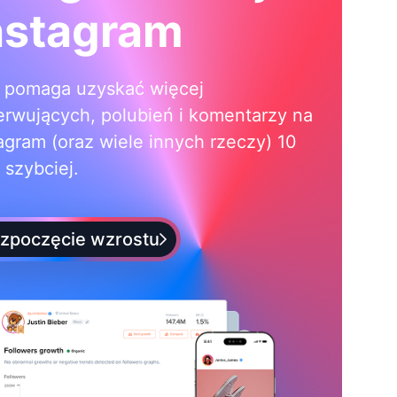
nstagram
i pomaga uzyskać więcej
erwujących, polubień i komentarzy na
agram (oraz wiele innych rzeczy) 10
 szybciej.
zpoczęcie wzrostu