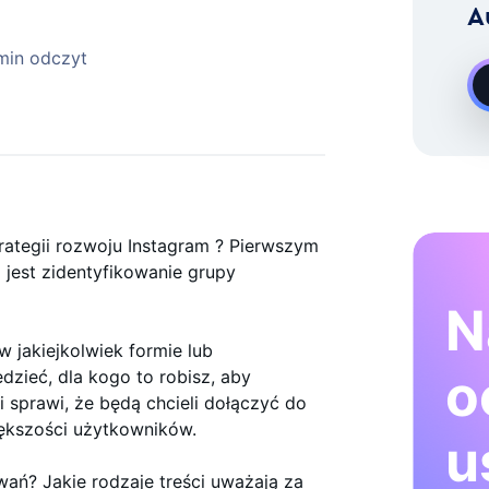
A
Rozwoju Na Żądanie Instagram
min odczyt
rategii rozwoju Instagram ? Pierwszym
jest zidentyfikowanie grupy
N
 jakiejkolwiek formie lub
o
dzieć, dla kogo to robisz, aby
 sprawi, że będą chcieli dołączyć do
większości użytkowników.
u
owań? Jakie rodzaje treści uważają za