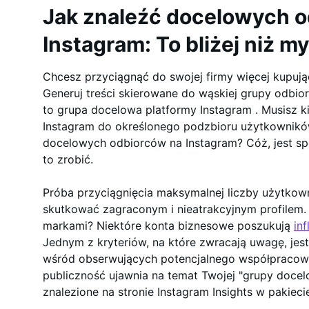
Jak znaleźć docelowych 
Instagram: To bliżej niż my
Chcesz przyciągnąć do swojej firmy więcej kupuj
Generuj treści skierowane do wąskiej grupy odbio
to grupa docelowa platformy Instagram . Musisz k
Instagram do określonego podzbioru użytkowników
docelowych odbiorców na Instagram? Cóż, jest sp
to zrobić.
Próba przyciągnięcia maksymalnej liczby użytko
skutkować zagraconym i nieatrakcyjnym profilem
markami? Niektóre konta biznesowe poszukują
in
Jednym z kryteriów, na które zwracają uwagę, jes
wśród obserwujących potencjalnego współpracown
publiczność ujawnia na temat Twojej "grupy doce
znalezione na stronie Instagram Insights w pakiec