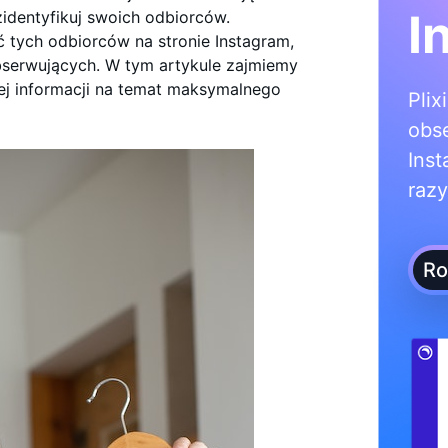
I
identyfikuj swoich odbiorców.
ć tych odbiorców na stronie Instagram,
obserwujących. W tym artykule zajmiemy
cej informacji na temat maksymalnego
Plix
obs
Inst
razy
Ro