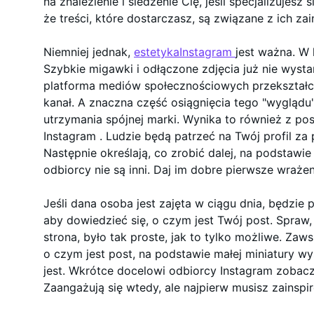
na znalezienie i śledzenie Cię, jeśli specjalizujesz
że treści, które dostarczasz, są związane z ich za
Niemniej jednak,
estetykaInstagram
jest ważna. W 
Szybkie migawki i odłączone zdjęcia już nie wystar
platforma mediów społecznościowych przekształci
kanał. A znaczna część osiągnięcia tego "wyglądu"
utrzymania spójnej marki. Wynika to również z po
Instagram . Ludzie będą patrzeć na Twój profil za p
Następnie określają, co zrobić dalej, na podstawi
odbiorcy nie są inni. Daj im dobre pierwsze wrażen
Jeśli dana osoba jest zajęta w ciągu dnia, będzie 
aby dowiedzieć się, o czym jest Twój post. Spraw,
strona, było tak proste, jak to tylko możliwe. Za
o czym jest post, na podstawie małej miniatury wyś
jest. Wkrótce docelowi odbiorcy Instagram zobacz
Zaangażują się wtedy, ale najpierw musisz zainspi