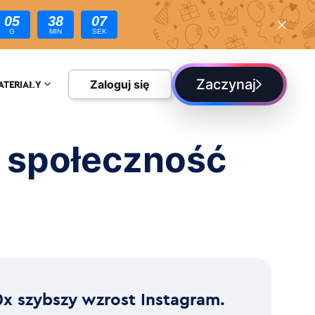
05
38
05
G
MIN
SEK
Zaczynaj
Zaloguj się
ATERIAŁY
CYKLOPEDIA
 społeczność
LOG
0x szybszy wzrost Instagram.