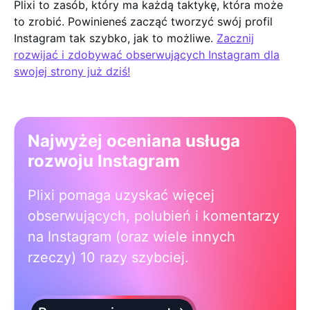
Plixi to zasób, który ma każdą taktykę, która może
to zrobić. Powinieneś zacząć tworzyć swój profil
Instagram tak szybko, jak to możliwe.
Zacznij
rozwijać i zdobywać obserwujących Instagram dla
swojej strony już dziś!
Najwyżej oceniana usługa
rozwoju Instagram
Plixi pomaga uzyskać więcej
obserwujących, polubień i komentarzy
na Instagram (oraz wiele innych
rzeczy) 10 razy szybciej.