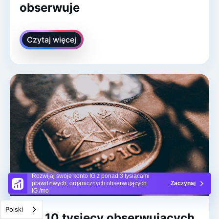
obserwuje
Czytaj więcej
Rozwijaj swoje konto IG z ponad 3 tysiącami
prawdziwych, organicznych obserwujących
Zaczynaj
IG /mo
Polski
Kup 10 tysięcy obserwujących