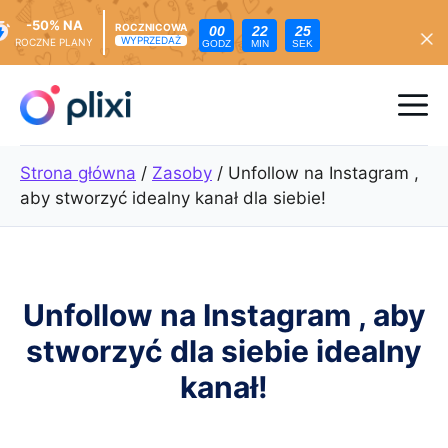
-50% NA
ROCZNICOWA
00
22
23
WYPRZEDAŻ
ROCZNE PLANY
GODZ
MIN
SEK
Przejdź
do
Me
treści
Strona główna
/
Zasoby
/
Unfollow na Instagram ,
aby stworzyć idealny kanał dla siebie!
Unfollow na Instagram , aby
stworzyć dla siebie idealny
kanał!