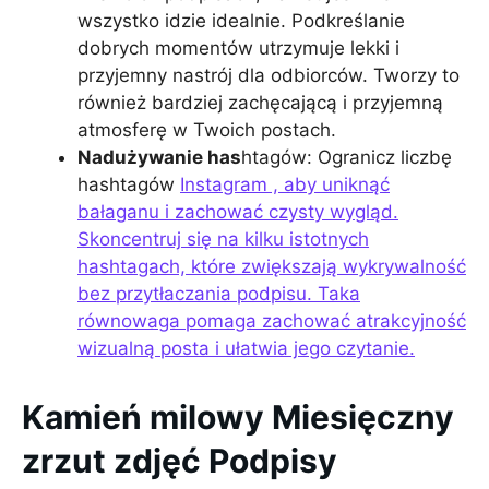
wszystko idzie idealnie. Podkreślanie
dobrych momentów utrzymuje lekki i
przyjemny nastrój dla odbiorców. Tworzy to
również bardziej zachęcającą i przyjemną
atmosferę w Twoich postach.
Nadużywanie has
htagów: Ogranicz liczbę
hashtagów
Instagram , aby uniknąć
bałaganu i zachować czysty wygląd.
Skoncentruj się na kilku istotnych
hashtagach, które zwiększają wykrywalność
bez przytłaczania podpisu. Taka
równowaga pomaga zachować atrakcyjność
wizualną posta i ułatwia jego czytanie.
Kamień milowy Miesięczny
zrzut zdjęć Podpisy