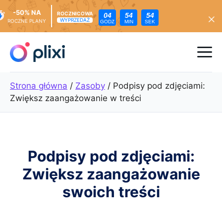
-50% NA
ROCZNICOWA
04
54
52
WYPRZEDAŻ
ROCZNE PLANY
GODZ
MIN
SEK
Przejdź
do
Me
treści
Strona główna
/
Zasoby
/
Podpisy pod zdjęciami:
Zwiększ zaangażowanie w treści
Podpisy pod zdjęciami:
Zwiększ zaangażowanie
swoich treści