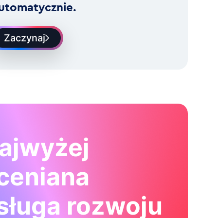
utomatycznie.
Zaczynaj
ajwyżej
ceniana
sługa rozwoju