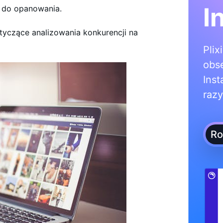
I
ść do opanowania.
tyczące analizowania konkurencji na
Plix
obs
Inst
razy
Ro