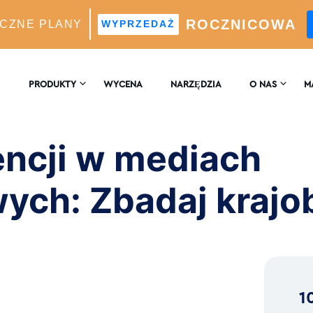
ROCZNICOWA
CZNE PLANY
WYPRZEDAŻ
w mediach społecznościowych: Badanie krajobrazu IG
PRODUKTY
WYCENA
NARZĘDZIA
O NAS
M
SKONTAKTUJ SIĘ
EN
 WZROST
Z NAMI
encji w mediach
Silnik Wzrostu Oparty Na Sztucznej Inteligencji
B
RECENZJE
ych: Zbadaj krajob
 Analizy W Czasie Rzeczywistym
a Idealnych Obserwujących Z Wykorzystaniem
ligencji
1