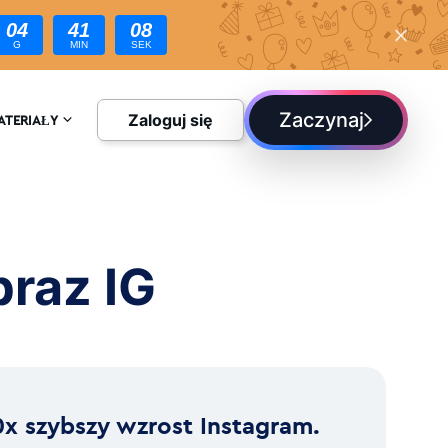
04
41
06
G
MIN
SEK
Zaczynaj
Zaloguj się
ATERIAŁY
CYKLOPEDIA
LOG
raz IG
0x szybszy wzrost Instagram.