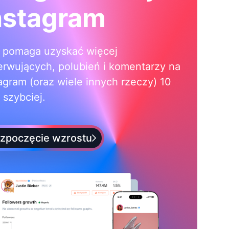
nstagram
i pomaga uzyskać więcej
erwujących, polubień i komentarzy na
agram (oraz wiele innych rzeczy) 10
 szybciej.
zpoczęcie wzrostu