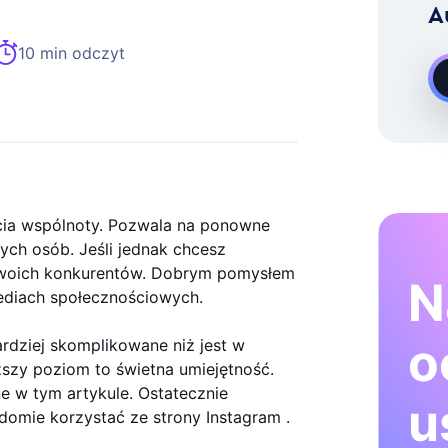
A
Rozwoju Na Żądanie Instagram
10 min odczyt
ucia wspólnoty. Pozwala na ponowne
ych osób. Jeśli jednak chcesz
 swoich konkurentów. Dobrym pomysłem
N
mediach społecznościowych.
o
ardziej skomplikowane niż jest w
ższy poziom to świetna umiejętność.
e w tym artykule. Ostatecznie
u
domie korzystać ze strony Instagram .