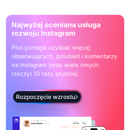
Najwyżej oceniana usługa
rozwoju Instagram
Plixi pomaga uzyskać więcej
obserwujących, polubień i komentarzy
na Instagram (oraz wiele innych
rzeczy) 10 razy szybciej.
Rozpoczęcie wzrostu