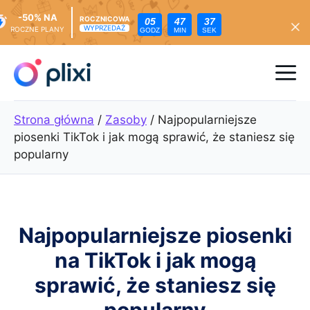
-50% NA
ROCZNICOWA
05
47
35
WYPRZEDAŻ
ROCZNE PLANY
GODZ
MIN
SEK
Przejdź
do
Me
treści
Strona główna
/
Zasoby
/
Najpopularniejsze
piosenki TikTok i jak mogą sprawić, że staniesz się
popularny
Najpopularniejsze piosenki
na TikTok i jak mogą
sprawić, że staniesz się