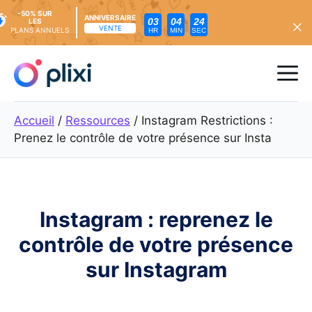
-50% SUR
ANNIVERSAIRE
03
04
23
LES
VENTE
PLANS ANNUELS
HR
MIN
SEC
Skip
to
Me
content
Accueil
/
Ressources
/
Instagram Restrictions :
Prenez le contrôle de votre présence sur Insta
Instagram : reprenez le
contrôle de votre présence
sur Instagram