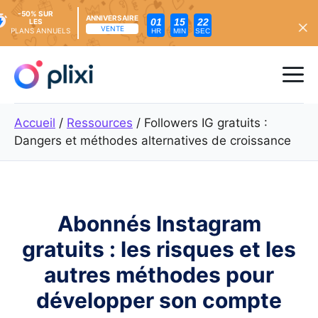
-50% SUR
ANNIVERSAIRE
01
15
21
LES
VENTE
PLANS ANNUELS
HR
MIN
SEC
Skip
to
Me
content
Accueil
/
Ressources
/
Followers IG gratuits :
Dangers et méthodes alternatives de croissance
Abonnés Instagram
gratuits : les risques et les
autres méthodes pour
développer son compte