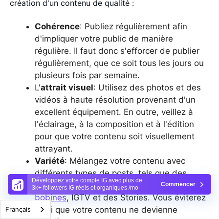
création d'un contenu de qualité :
Cohérence
: Publiez régulièrement afin
d'impliquer votre public de manière
régulière. Il faut donc s'efforcer de publier
régulièrement, que ce soit tous les jours ou
plusieurs fois par semaine.
L'
attrait visuel
: Utilisez des photos et des
vidéos à haute résolution provenant d'un
excellent équipement. En outre, veillez à
l'éclairage, à la composition et à l'édition
pour que votre contenu soit visuellement
attrayant.
Variété
: Mélangez votre contenu avec
différents types de posts, tels que des
Développez votre compte IG avec plus de
photos, des vidéos, des carrousels, des
Commencer
3k+ followers IG réels et organiques /mo
bobines
, IGTV et des Stories. Vous éviterez
ainsi que votre contenu ne devienne
Français