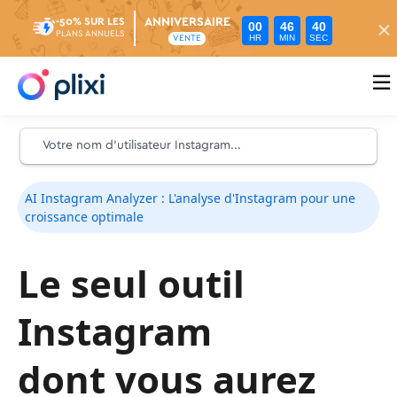
ANNIVERSAIRE
-50% SUR LES
00
46
39
PLANS ANNUELS
HR
MIN
SEC
VENTE

AI Instagram Analyzer : L'analyse d'Instagram pour une
croissance optimale
Le seul outil
Instagram
dont vous aurez