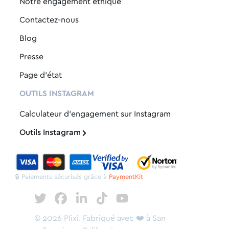
Notre engagement éthique
Contactez-nous
Blog
Presse
Page d'état
OUTILS INSTAGRAM
Calculateur d'engagement sur Instagram
Outils Instagram
🔒 Paiements sécurisés grâce à
PaymentKit
Plixi
Plixi
Plixi
Plixi
Plixi
sur
sur
sur
sur
sur
©
2026 Plixi. Fabriqué avec ❤️ à San