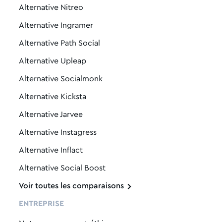
Alternative Nitreo
Plixi est-il sûr ?
Alternative Ingramer
Alternative Path Social
Combien de temps faut-il pour
Alternative Upleap
obtenir des résultats avec Plixi ?
Alternative Socialmonk
Alternative Kicksta
Comment puis-je résilier mon
abonnement ?
Alternative Jarvee
Alternative Instagress
Puis-je utiliser Plixi sur mon
Alternative Inflact
compte personnel ?
Alternative Social Boost
Voir toutes les comparaisons
ENTREPRISE