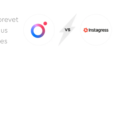
brevet
lus
ues