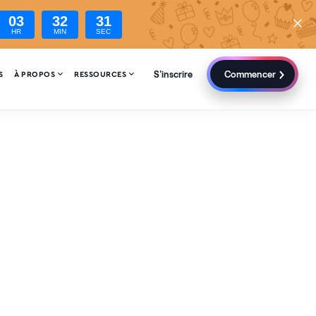
03
32
30
HR
MIN
SEC
S'inscrire
Commencer


S
À PROPOS
RESSOURCES