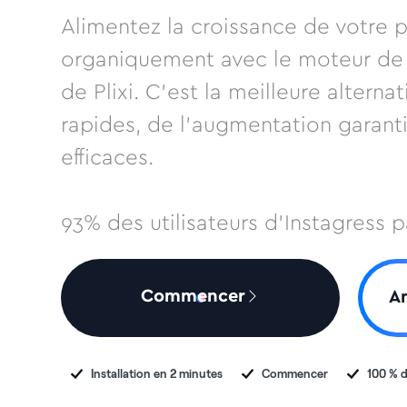
Alimentez la croissance de votre
organiquement avec le moteur de 
de Plixi. C'est la meilleure alterna
rapides, de l'augmentation garant
efficaces.
93% des utilisateurs d'Instagress p
Commencer
An
Installation en 2 minutes
Commencer
100 % d