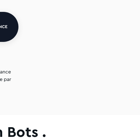
NCE
sance
e par
 Bots .