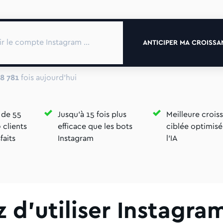
ANTICIPER MA CROISSA
8 781
fois aujourd'hui
 de 55
Jusqu'à 15 fois plus
Meilleure crois
clients
efficace que les bots
ciblée optimisé
faits
Instagram
l'IA
z d'utiliser Instagram