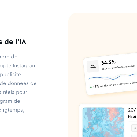
 de l'IA
ombre de
ompte Instagram
 publicité
rs de données de
rs réels pour
agram de
 longtemps,