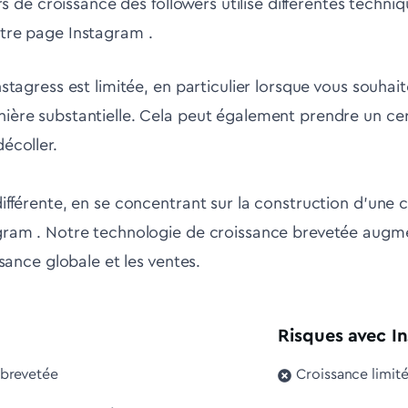
rs de croissance des followers utilise différentes techni
tre page Instagram .
nstagress est limitée, en particulier lorsque vous souha
ière substantielle. Cela peut également prendre un cer
écoller.
ifférente, en se concentrant sur la construction d'un
gram . Notre technologie de croissance brevetée augm
ssance globale et les ventes.
Risques avec I
 brevetée
Croissance limi