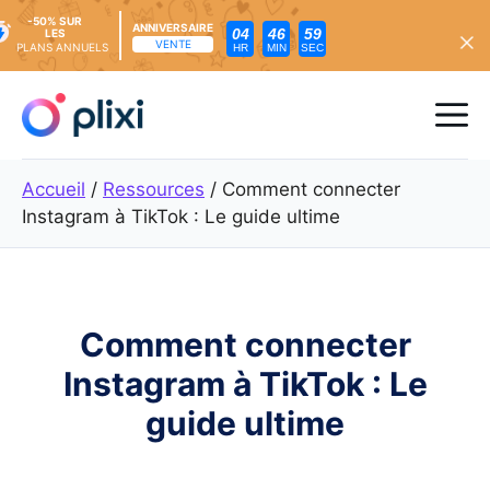
-50% SUR
ANNIVERSAIRE
04
46
57
LES
VENTE
PLANS ANNUELS
HR
MIN
SEC
Skip
to
Me
content
Accueil
/
Ressources
/
Comment connecter
Instagram à TikTok : Le guide ultime
Comment connecter
Instagram à TikTok : Le
guide ultime