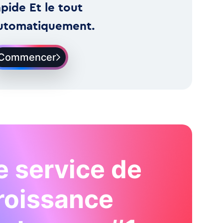
apide Et le tout
utomatiquement.
Commencer
e service de
roissance