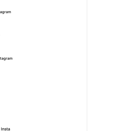
stagram
m
nstagram
 Insta