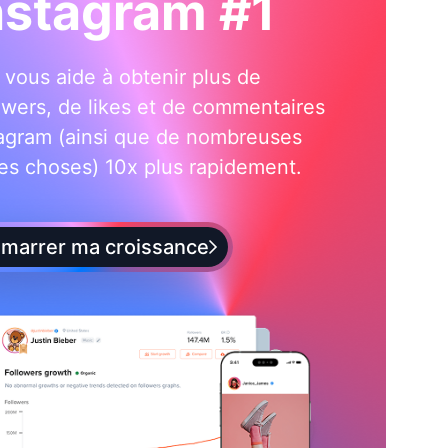
nstagram #1
i vous aide à obtenir plus de
owers, de likes et de commentaires
tagram (ainsi que de nombreuses
es choses) 10x plus rapidement.
marrer ma croissance