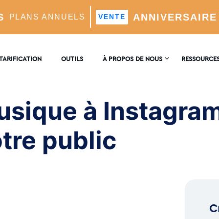
S
ANNIVERSAIRE
PLANS ANNUELS
VENTE
nstagram pour capter l'attention de votre public
TARIFICATION
OUTILS
À PROPOS DE NOUS
RESSOURCE
NOUS
ENCYCLOPÉ
CONTACTER
usique à Instagra
timisé Par L'IA
BLOG
AVIS
otre public
el
 L'IA
C