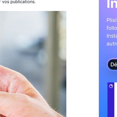
I
 vos publications.
Plix
foll
Ins
autr
Dé