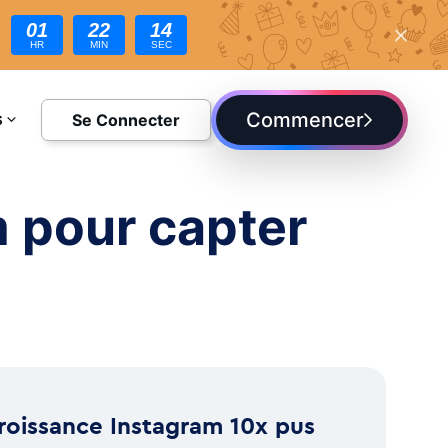
01
22
13
HR
MIN
SEC
Commencer
Se Connecter
S
DIE
m pour capter
roissance Instagram 10x pus