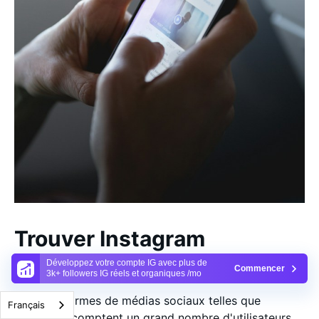
Trouver Instagram
Influencers dès aujourd'hui
Développez votre compte IG avec plus de
Commencer
3k+ followers IG réels et organiques /mo
Les plateformes de médias sociaux telles que
Français
Instagram comptent un grand nombre d'utilisateurs,