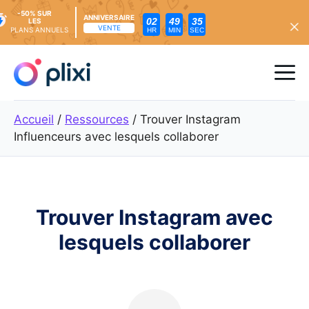
-50% SUR
ANNIVERSAIRE
02
49
34
LES
VENTE
PLANS ANNUELS
HR
MIN
SEC
Skip
to
Me
content
Accueil
/
Ressources
/
Trouver Instagram
Influenceurs avec lesquels collaborer
Trouver Instagram avec
lesquels collaborer