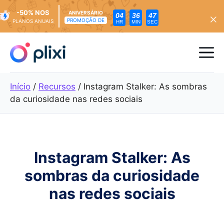
-50% NOS
ANIVERSÁRIO
04
36
45
PROMOÇÃO DE
PLANOS ANUAIS
HR
MIN
SEC
Saltar
para
Me
o
conteúdo
Início
/
Recursos
/
Instagram Stalker: As sombras
da curiosidade nas redes sociais
Instagram Stalker: As
sombras da curiosidade
nas redes sociais