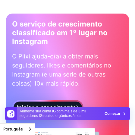
O serviço de crescimento
classificado em 1º lugar no
Instagram
O Plixi ajuda-o(a) a obter mais
seguidores, likes e comentários no
Instagram (e uma série de outras
coisas) 10x mais rápido.
Iniciar o crescimento
Aumente sua conta IG com mais de 3 mil
Começar
seguidores IG reais e orgânicos / mês
Português