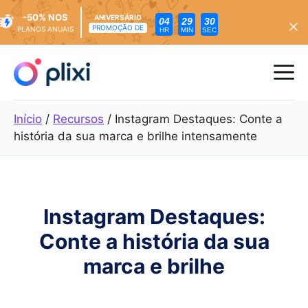
-50% NOS
ANIVERSÁRIO
04
29
28
PROMOÇÃO DE
PLANOS ANUAIS
HR
MIN
SEC
Saltar
para
Me
o
conteúdo
Início
/
Recursos
/
Instagram Destaques: Conte a
história da sua marca e brilhe intensamente
Instagram Destaques:
Conte a história da sua
marca e brilhe