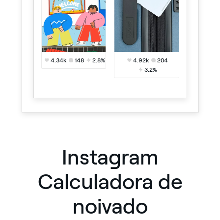
4.34k
148
2.8%
4.92k
204
3.2%
Instagram
Calculadora de
noivado