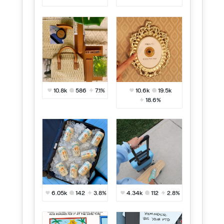
10.8k
586
7.1%
10.6k
19.5k
18.6%
6.05k
142
3.8%
4.34k
112
2.8%