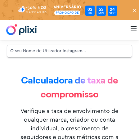
ANIVERSÁRIO
-50% NOS
03
53
23
PLANOS ANUAIS
PROMOÇÃO DE
HR
MIN
SEC

Calculadora de taxa de
compromisso
Verifique a taxa de envolvimento de
qualquer marca, criador ou conta
individual, o crescimento de
seguidores e outras métricas com a