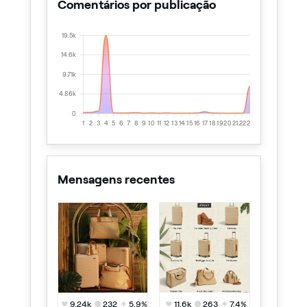
Comentários por publicação
19.5k
14.6k
9.71k
4.86k
0
1
2
3
4
5
6
7
8
9
10
11
12
13
14
15
16
17
18
19
20
21
22
23
24
25
Mensagens recentes
9.24k
232
5.9%
11.6k
263
7.4%