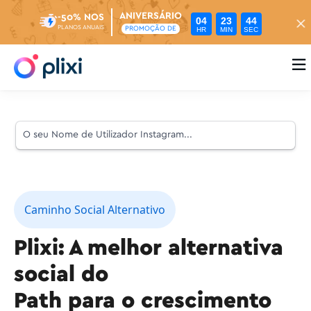
ANIVERSÁRIO
-50% NOS
04
23
43
PLANOS ANUAIS
PROMOÇÃO DE
HR
MIN
SEC

Caminho Social Alternativo
Plixi: A melhor alternativa
social do
Path para o crescimento