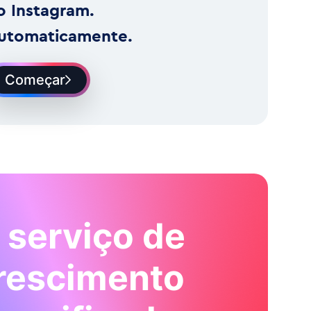
o Instagram.
utomaticamente.
Começar
 serviço de
rescimento