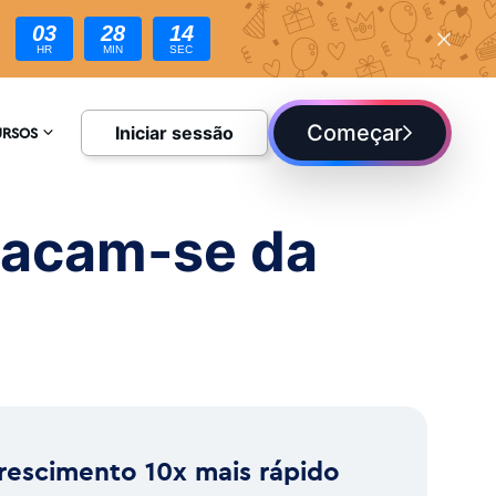
03
28
12
HR
MIN
SEC
Começar
Iniciar sessão
URSOS
CLOPÉDIA
stacam-se da
UE
rescimento 10x mais rápido