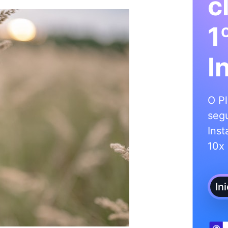
c
1
I
O Pl
segu
Inst
10x 
In