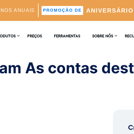
ANIVERSÁRIO
ANOS ANUAIS
PROMOÇÃO DE
s destacam-se da multidão
RODUTOS
PREÇOS
FERRAMENTAS
SOBRE NÓS
REC
CONTACTE-NOS
ENCI
AGRAM
gram As contas de
 Automático Suportado Por IA
COMENTÁRIOS
BLOG
 E Análises
ores Ideais Suportada Por IA
C