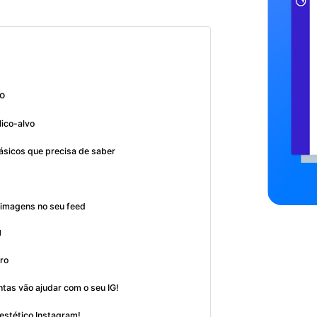
o
lico-alvo
básicos que precisa de saber
 imagens no seu feed
l
tro
tas vão ajudar com o seu IG!
estético Instagram!