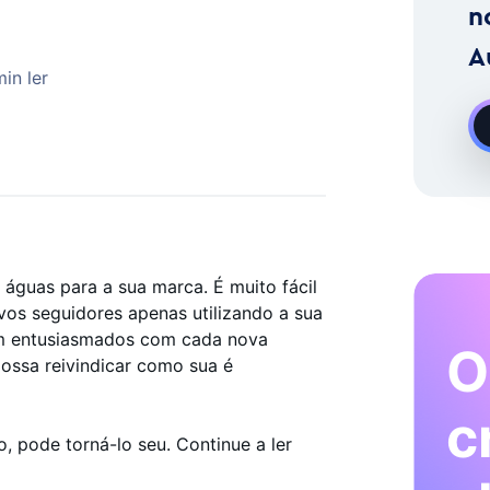
imento No Instagram Sob Pedido
n
A
in ler
 águas para a sua marca. É muito fácil
vos seguidores apenas utilizando a sua
uem entusiasmados com cada nova
O
possa reivindicar como sua é
c
 pode torná-lo seu. Continue a ler