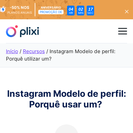
-50% NOS
ANIVERSÁRIO
04
02
15
PROMOÇÃO DE
PLANOS ANUAIS
HR
MIN
SEC
Saltar
para
Me
o
conteúdo
Início
/
Recursos
/
Instagram Modelo de perfil:
Porquê utilizar um?
Instagram Modelo de perfil:
Porquê usar um?