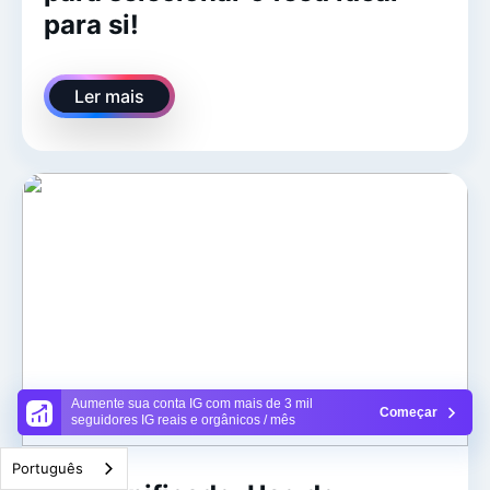
para si!
Ler mais
Aumente sua conta IG com mais de 3 mil
Começar
seguidores IG reais e orgânicos / mês
Português