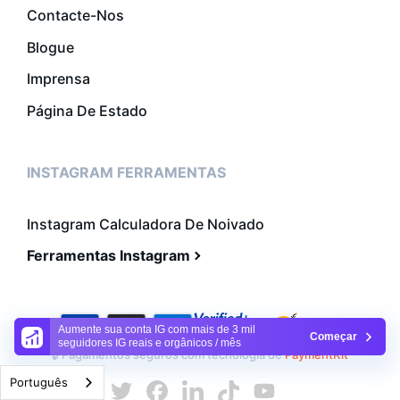
Contacte-Nos
Blogue
Imprensa
Página De Estado
INSTAGRAM FERRAMENTAS
Instagram Calculadora De Noivado
Ferramentas Instagram
Aumente sua conta IG com mais de 3 mil
Começar
seguidores IG reais e orgânicos / mês
🔒 Pagamentos seguros com tecnologia de
PaymentKit
Português