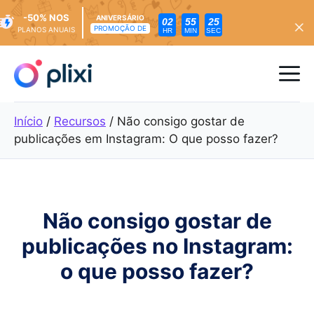
-50% NOS
ANIVERSÁRIO
02
55
23
PROMOÇÃO DE
PLANOS ANUAIS
HR
MIN
SEC
Saltar
para
Me
o
conteúdo
Início
/
Recursos
/
Não consigo gostar de
publicações em Instagram: O que posso fazer?
Não consigo gostar de
publicações no Instagram:
o que posso fazer?