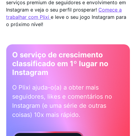
serviços premium de seguidores e envolvimento em
Instagram e veja o seu perfil prosperar!
Comece a
trabalhar com Plixi
e leve o seu jogo Instagram para
o próximo nível!
O serviço de crescimento
classificado em 1º lugar no
Instagram
O Plixi ajuda-o(a) a obter mais
seguidores, likes e comentários no
Instagram (e uma série de outras
coisas) 10x mais rápido.