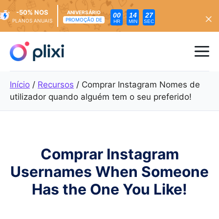
-50% NOS
ANIVERSÁRIO
00
14
25
PROMOÇÃO DE
PLANOS ANUAIS
HR
MIN
SEC
Saltar
para
Me
o
conteúdo
Início
/
Recursos
/
Comprar Instagram Nomes de
utilizador quando alguém tem o seu preferido!
Comprar Instagram
Usernames When Someone
Has the One You Like!