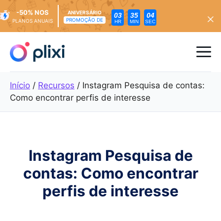
-50% NOS
ANIVERSÁRIO
03
35
02
PROMOÇÃO DE
PLANOS ANUAIS
HR
MIN
SEC
Saltar
para
Me
o
conteúdo
Início
/
Recursos
/
Instagram Pesquisa de contas:
Como encontrar perfis de interesse
Instagram Pesquisa de
contas: Como encontrar
perfis de interesse