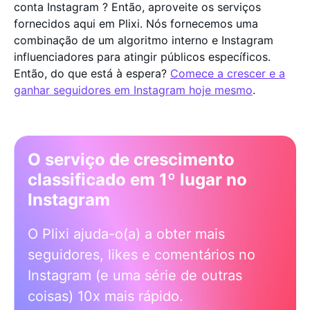
conta Instagram ? Então, aproveite os serviços
fornecidos aqui em Plixi. Nós fornecemos uma
combinação de um algoritmo interno e Instagram
influenciadores para atingir públicos específicos.
Então, do que está à espera?
Comece a crescer e a
ganhar seguidores em Instagram hoje mesmo
.
O serviço de crescimento
classificado em 1º lugar no
Instagram
O Plixi ajuda-o(a) a obter mais
seguidores, likes e comentários no
Instagram (e uma série de outras
coisas) 10x mais rápido.