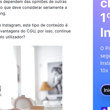
c
s dependem das opiniões de outras
so que deve considerar seriamente a
1
ing.
 Instagram, este tipo de conteúdo é
I
s vantagens do CGU, por isso, continue
lo utilizador?
O Pl
segu
Inst
10x 
In