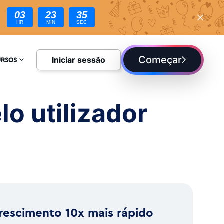
03
23
33
HR
MIN
SEC
Começar
Iniciar sessão
URSOS
CLOPÉDIA
o utilizador
UE
rescimento 10x mais rápido