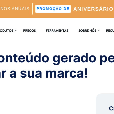
ANIVERSÁRIO
ANOS ANUAIS
PROMOÇÃO DE
 pelo utilizador para impulsionar a sua marca!
RODUTOS
PREÇOS
FERRAMENTAS
SOBRE NÓS
REC
CONTACTE-NOS
ENCI
AGRAM
onteúdo gerado pel
 Automático Suportado Por IA
COMENTÁRIOS
BLOG
r a sua marca!
 E Análises
ores Ideais Suportada Por IA
C