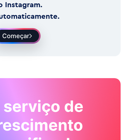
o Instagram.
utomaticamente.
Começar
 serviço de
rescimento