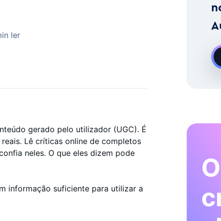
imento No Instagram Sob Pedido
n
A
in ler
teúdo gerado pelo utilizador (UGC). É
reais. Lê críticas online de completos
onfia neles. O que eles dizem pode
O
c
em informação suficiente para utilizar a