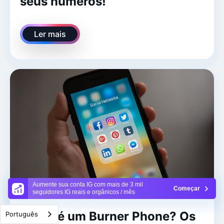
seus números!
Ler mais
Aumente sua conta IG com mais de 3 mil
Começar
seguidores IG reais e orgânicos / mês
O que é um Burner Phone? Os
Português