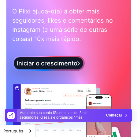
O Plixi ajuda-o(a) a obter mais
seguidores, likes e comentários no
Instagram (e uma série de outras
coisas) 10x mais rápido.
Iniciar o crescimento
Aumente sua conta IG com mais de 3 mil
Começar
seguidores IG reais e orgânicos / mês
Português