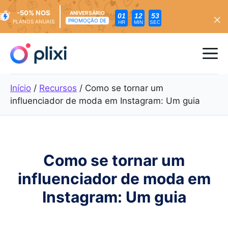
-50% NOS
ANIVERSÁRIO
01
12
51
PROMOÇÃO DE
PLANOS ANUAIS
HR
MIN
SEC
Saltar
para
Me
o
conteúdo
Início
/
Recursos
/
Como se tornar um
influenciador de moda em Instagram: Um guia
Como se tornar um
influenciador de moda em
Instagram: Um guia