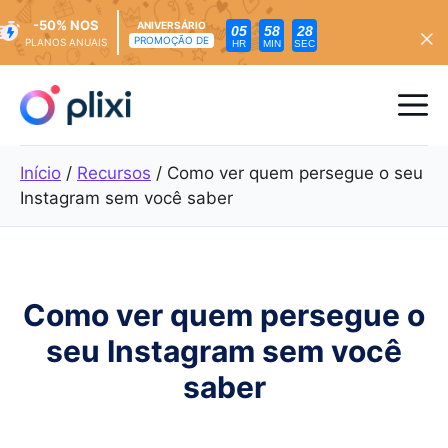
-50% NOS
ANIVERSÁRIO
05
58
26
PROMOÇÃO DE
PLANOS ANUAIS
HR
MIN
SEC
Saltar
para
Me
o
conteúdo
Início
/
Recursos
/
Como ver quem persegue o seu
Instagram sem você saber
Como ver quem persegue o
seu Instagram sem você
saber