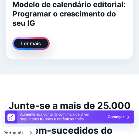
Modelo de calendário editorial:
Programar o crescimento do
seu IG
Ler mais
Junte-se a mais de 25.000
profissionais de marketing
Aumente sua conta IG com mais de 3 mil
Começar
seguidores IG reais e orgânicos / mês
bem-sucedidos do
Português