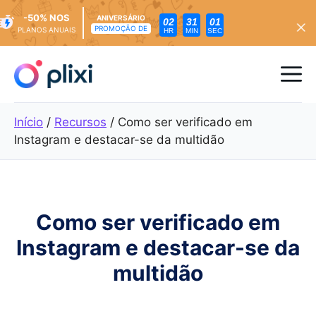
-50% NOS
ANIVERSÁRIO
02
31
00
PROMOÇÃO DE
PLANOS ANUAIS
HR
MIN
SEC
Saltar
para
Me
o
conteúdo
Início
/
Recursos
/
Como ser verificado em
Instagram e destacar-se da multidão
Como ser verificado em
Instagram e destacar-se da
multidão