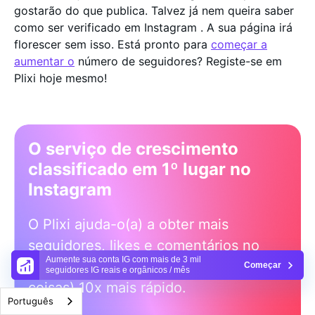
gostarão do que publica. Talvez já nem queira saber
como ser verificado em Instagram . A sua página irá
florescer sem isso. Está pronto para
começar a
aumentar o
número de seguidores? Registe-se em
Plixi hoje mesmo!
O serviço de crescimento
classificado em 1º lugar no
Instagram
O Plixi ajuda-o(a) a obter mais
seguidores, likes e comentários no
Aumente sua conta IG com mais de 3 mil
Instagram (e uma série de outras
Começar
seguidores IG reais e orgânicos / mês
coisas) 10x mais rápido.
Português