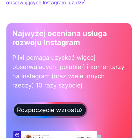
obserwujących Instagram już dziś
.
Najwyżej oceniana usługa
rozwoju Instagram
Plixi pomaga uzyskać więcej
obserwujących, polubień i komentarzy
na Instagram (oraz wiele innych
rzeczy) 10 razy szybciej.
Rozpoczęcie wzrostu