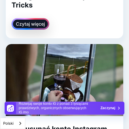
Tricks
Czytaj więcej
Rozwijaj swoje konto IG z ponad 3 tysiącami
prawdziwych, organicznych obserwujących
Zaczynaj
IG /mo
Polski
Jak usunąć konto Instagram ,