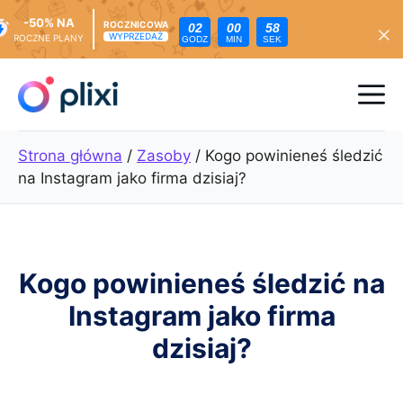
-50% NA
ROCZNICOWA
02
00
56
WYPRZEDAŻ
ROCZNE PLANY
GODZ
MIN
SEK
Przejdź
do
Me
treści
Strona główna
/
Zasoby
/
Kogo powinieneś śledzić
na Instagram jako firma dzisiaj?
Kogo powinieneś śledzić na
Instagram jako firma
dzisiaj?