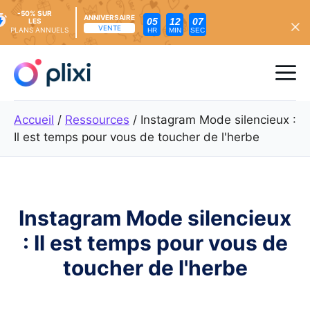
-50% SUR
ANNIVERSAIRE
05
12
05
LES
VENTE
PLANS ANNUELS
HR
MIN
SEC
Skip
to
Me
content
Accueil
/
Ressources
/
Instagram Mode silencieux :
Il est temps pour vous de toucher de l'herbe
Instagram Mode silencieux
: Il est temps pour vous de
toucher de l'herbe