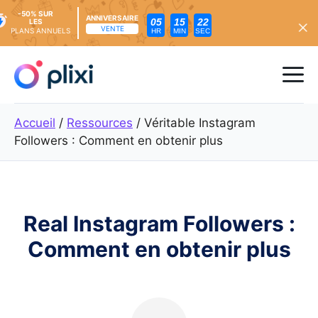
-50% SUR
ANNIVERSAIRE
05
15
21
LES
VENTE
PLANS ANNUELS
HR
MIN
SEC
Skip
to
Me
content
Accueil
/
Ressources
/
Véritable Instagram
Followers : Comment en obtenir plus
Real Instagram Followers :
Comment en obtenir plus