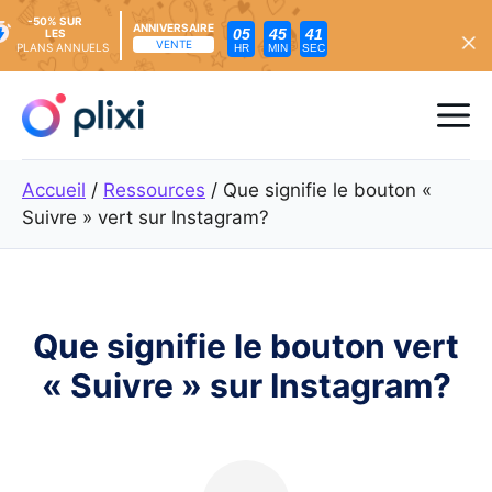
-50% SUR
ANNIVERSAIRE
05
45
40
LES
VENTE
PLANS ANNUELS
HR
MIN
SEC
Skip
to
Me
content
Accueil
/
Ressources
/
Que signifie le bouton «
Suivre » vert sur Instagram?
Que signifie le bouton vert
« Suivre » sur Instagram?