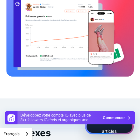
Développez votre compte IG avec plus de
Articles
Commencer
3k+ followers IG réels et organiques /mo
Voir tous les
connexes
articles
Français