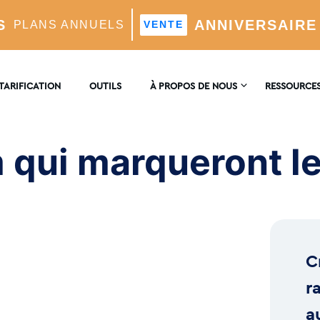
S
ANNIVERSAIRE
PLANS ANNUELS
VENTE
d'utilisateurs dont les gens se souviendront
TARIFICATION
OUTILS
À PROPOS DE NOUS
RESSOURCE
NOUS
ENCYCLOPÉ
CONTACTER
 qui marqueront le
timisé Par L'IA
BLOG
AVIS
el
C
 L'IA
r
a