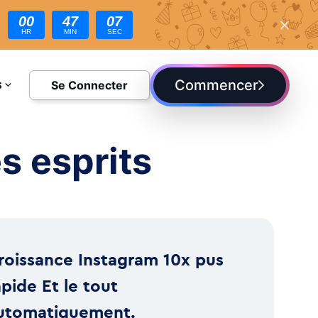
00
47
05
HR
MIN
SEC
Commencer
Se Connecter
S
DIE
s esprits
roissance Instagram 10x pus
apide Et le tout
utomatiquement.