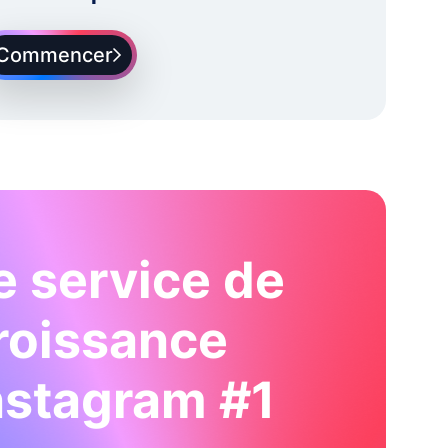
Commencer
e service de
roissance
nstagram #1