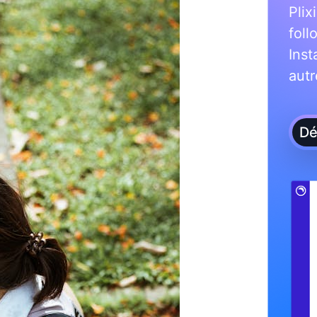
Plix
foll
Ins
autr
Dé