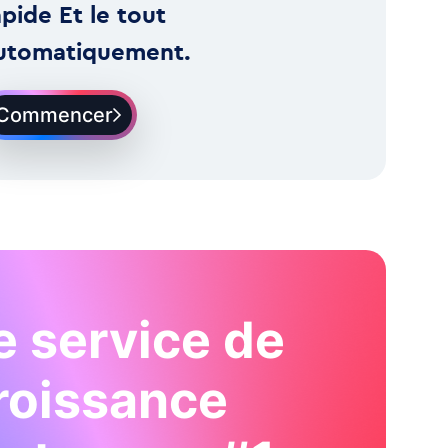
apide Et le tout
utomatiquement.
Commencer
e service de
roissance