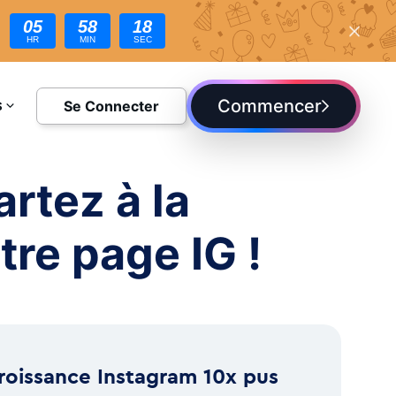
05
58
16
HR
MIN
SEC
Commencer
Se Connecter
S
DIE
artez à la
tre page IG !
roissance Instagram 10x pus