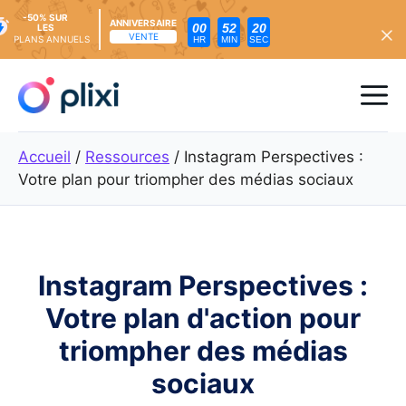
-50% SUR
ANNIVERSAIRE
00
52
18
LES
VENTE
PLANS ANNUELS
HR
MIN
SEC
Skip
to
Me
content
Accueil
/
Ressources
/
Instagram Perspectives :
Votre plan pour triompher des médias sociaux
Instagram Perspectives :
Votre plan d'action pour
triompher des médias
sociaux