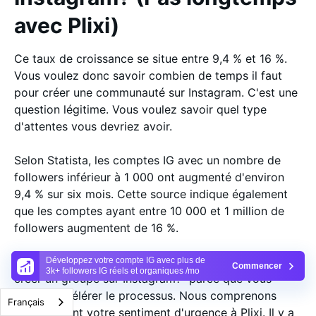
avec Plixi)
Ce taux de croissance se situe entre 9,4 % et 16 %.
Vous voulez donc savoir combien de temps il faut
pour créer une communauté sur Instagram. C'est une
question légitime. Vous voulez savoir quel type
d'attentes vous devriez avoir.
Selon Statista, les comptes IG avec un nombre de
followers inférieur à 1 000 ont augmenté d'environ
9,4 % sur six mois. Cette source indique également
que les comptes ayant entre 10 000 et 1 million de
followers augmentent de 16 %.
Vous avez demandé "Combien de temps faut-il pour
Développez votre compte IG avec plus de
Commencer
3k+ followers IG réels et organiques /mo
créer un groupe sur Instagram?" parce que vous
voulez accélérer le processus. Nous comprenons
Français
parfaitement votre sentiment d'urgence à Plixi. Il y a