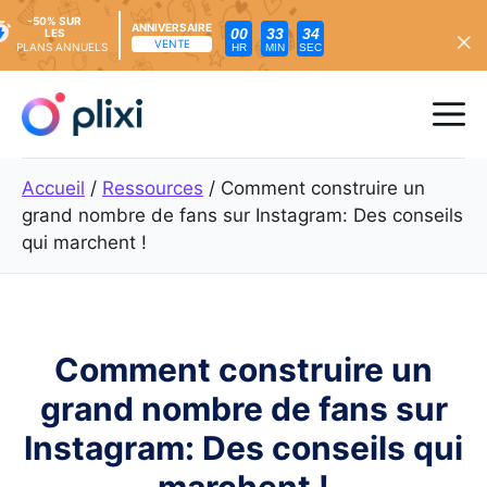
-50% SUR
ANNIVERSAIRE
00
33
32
LES
VENTE
PLANS ANNUELS
HR
MIN
SEC
Skip
to
Me
content
Accueil
/
Ressources
/
Comment construire un
grand nombre de fans sur Instagram: Des conseils
qui marchent !
Comment construire un
grand nombre de fans sur
Instagram: Des conseils qui