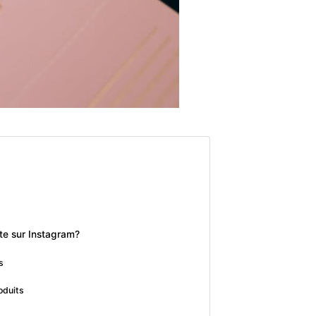
nte sur Instagram?
s
oduits