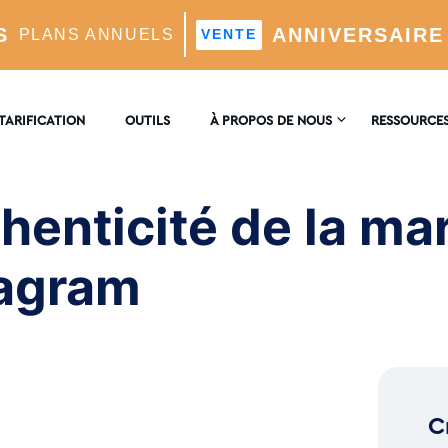
S
ANNIVERSAIRE
PLANS ANNUELS
VENTE
 de la marque pour la croissance Instagram
TARIFICATION
OUTILS
À PROPOS DE NOUS
RESSOURCE
NOUS
ENCYCLOPÉ
CONTACTER
thenticité de la ma
timisé Par L'IA
BLOG
AVIS
tagram
el
 L'IA
C