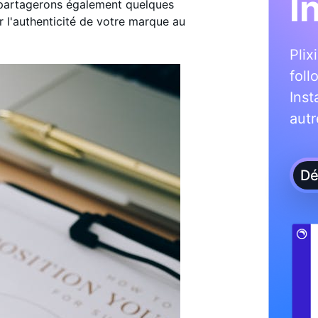
I
 partagerons également quelques
r l'authenticité de votre marque au
Plix
foll
Ins
autr
Dé