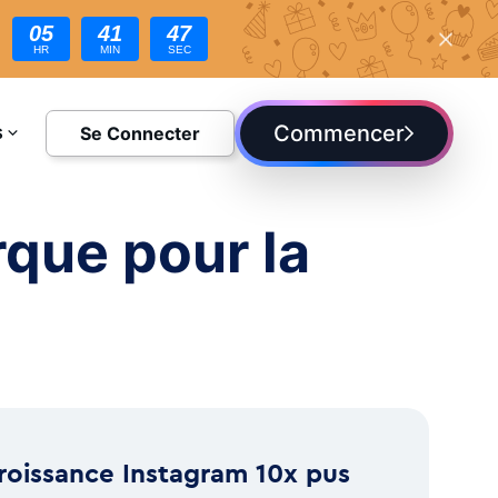
05
41
45
HR
MIN
SEC
Commencer
Se Connecter
S
DIE
rque pour la
roissance Instagram 10x pus