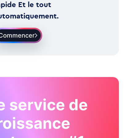
apide Et le tout
utomatiquement.
Commencer
e service de
roissance