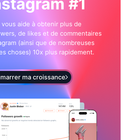
nstagram #1
i vous aide à obtenir plus de
owers, de likes et de commentaires
tagram (ainsi que de nombreuses
es choses) 10x plus rapidement.
marrer ma croissance