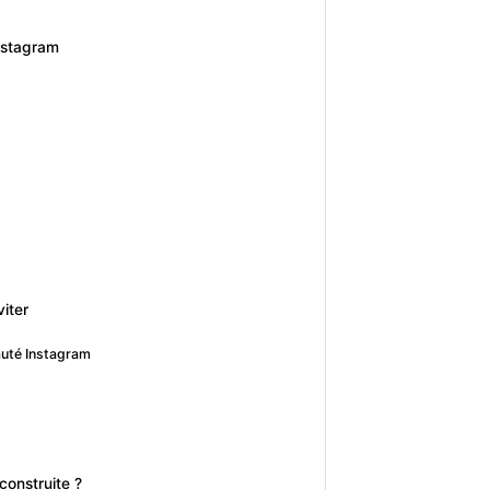
Instagram
viter
auté Instagram
construite ?