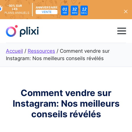
-50% SUR
ANNIVERSAIRE
01
32
11
LES
VENTE
PLANS ANNUELS
HR
MIN
SEC
Skip
to
Me
content
Accueil
/
Ressources
/
Comment vendre sur
Instagram: Nos meilleurs conseils révélés
Comment vendre sur
Instagram: Nos meilleurs
conseils révélés