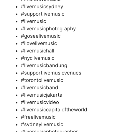
#livemusicsydney
#supportlivemusic
#livemusic
#livemusicphotography
#goseelivemusic
#ilovelivemusic
#livemusichall
#nyclivemusic
#livemusicbandung
#supportlivemusicvenues
#torontolivemusic
#livemusicband
#livemusicjakarta
#livemusicvideo
#livemusiccapitaloftheworld
#freelivemusic
#sydneylivemusic
#livemusicphotographer