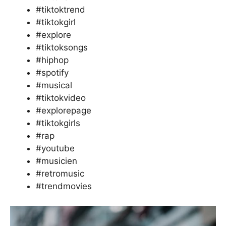
#tiktoktrend
#tiktokgirl
#explore
#tiktoksongs
#hiphop
#spotify
#musical
#tiktokvideo
#explorepage
#tiktokgirls
#rap
#youtube
#musicien
#retromusic
#trendmovies