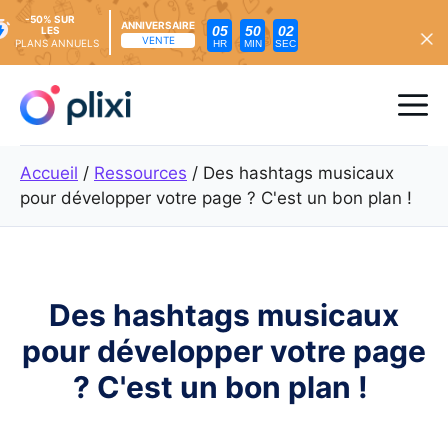
-50% SUR
ANNIVERSAIRE
05
50
01
LES
VENTE
PLANS ANNUELS
HR
MIN
SEC
Skip
to
Me
content
Accueil
/
Ressources
/
Des hashtags musicaux
pour développer votre page ? C'est un bon plan !
Des hashtags musicaux
pour développer votre page
? C'est un bon plan !