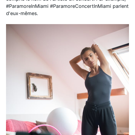
#ParamoreInMiami #ParamoreConcertInMiami parlent
d'eux-mêmes.