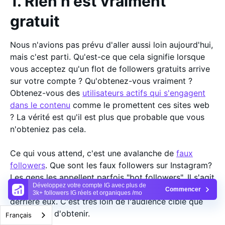
1. Rien n'est vraiment
gratuit
Nous n'avions pas prévu d'aller aussi loin aujourd'hui,
mais c'est parti. Qu'est-ce que cela signifie lorsque
vous acceptez qu'un flot de followers gratuits arrive
sur votre compte ? Qu'obtenez-vous vraiment ?
Obtenez-vous des
utilisateurs actifs qui s'engagent
dans le contenu
comme le promettent ces sites web
? La vérité est qu'il est plus que probable que vous
n'obteniez pas cela.
Ce qui vous attend, c'est une avalanche de
faux
followers
. Que sont les faux followers sur Instagram?
Les gens les appellent parfois "bot followers". Il s'agit
Développez votre compte IG avec plus de
de comptes qui n'ont pas de personnes réelles
Commencer
3k+ followers IG réels et organiques /mo
derrière eux. C'est très loin de l'audience cible que
vous rêvez d'obtenir.
Français