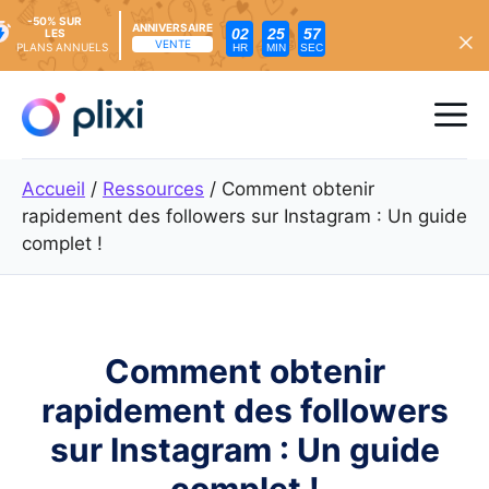
-50% SUR
ANNIVERSAIRE
02
25
55
LES
VENTE
PLANS ANNUELS
HR
MIN
SEC
Skip
to
Me
content
Accueil
/
Ressources
/
Comment obtenir
rapidement des followers sur Instagram : Un guide
complet !
Comment obtenir
rapidement des followers
sur Instagram : Un guide