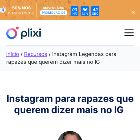
-50% NOS
ANIVERSÁRIO
03
56
40
PROMOÇÃO DE
PLANOS ANUAIS
HR
MIN
SEC
Saltar
para
Me
o
conteúdo
Início
/
Recursos
/
Instagram Legendas para
rapazes que querem dizer mais no IG
Instagram para rapazes que
querem dizer mais no IG