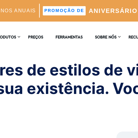
ANIVERSÁRIO
ANOS ANUAIS
PROMOÇÃO DE
 de vida ganham dinheiro com a sua existência. Você t
RODUTOS
PREÇOS
FERRAMENTAS
SOBRE NÓS
REC
CONTACTE-NOS
ENCI
AGRAM
res de estilos de 
 Automático Suportado Por IA
COMENTÁRIOS
BLOG
 sua existência. V
 E Análises
ores Ideais Suportada Por IA