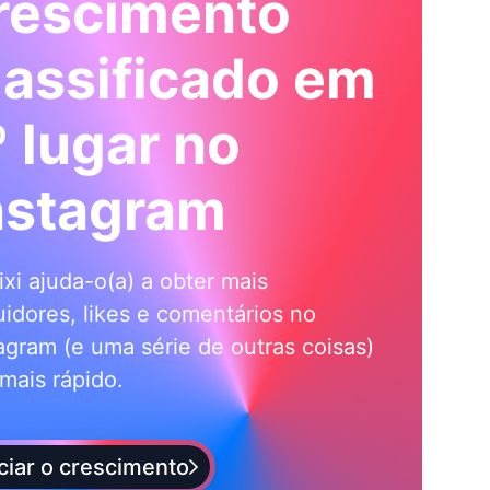
rescimento
lassificado em
º lugar no
nstagram
ixi ajuda-o(a) a obter mais
idores, likes e comentários no
agram (e uma série de outras coisas)
mais rápido.
iciar o crescimento