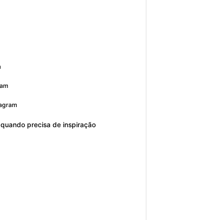
m
ram
tagram
r quando precisa de inspiração