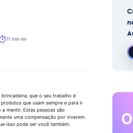
imento No Instagram Sob Pedido
C
n
A
11 min ler
 brincadeira, que o seu trabalho é
os produtos que usam sempre e para ir
o a mentir. Estas pessoas são
O
ralmente uma compensação por viverem.
que isso pode ser você também.