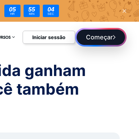
05
55
02
HR
MIN
SEC
ambém pode!
Começar
Iniciar sessão
URSOS
CLOPÉDIA
vida ganham
UE
ocê também