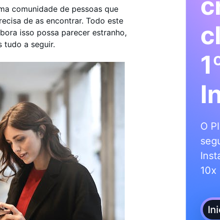
c
 uma comunidade de pessoas que
recisa de as encontrar. Todo este
c
ora isso possa parecer estranho,
 tudo a seguir.
1
I
O Pl
segu
Inst
10x 
In