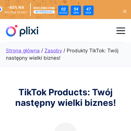
-50% NA
ROCZNICOWA
02
54
45
WYPRZEDAŻ
ROCZNE PLANY
GODZ
MIN
SEK
Przejdź
do
Me
treści
Strona główna
/
Zasoby
/
Produkty TikTok: Twój
następny wielki biznes!
TikTok Products: Twój
następny wielki biznes!