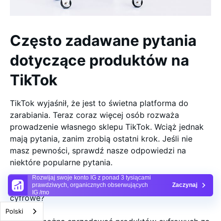
Często zadawane pytania
dotyczące produktów na
TikTok
TikTok wyjaśnił, że jest to świetna platforma do
zarabiania. Teraz coraz więcej osób rozważa
prowadzenie własnego sklepu TikTok. Wciąż jednak
mają pytania, zanim zrobią ostatni krok. Jeśli nie
masz pewności, sprawdź nasze odpowiedzi na
niektóre popularne pytania.
Rozwijaj swoje konto IG z ponad 3 tysiącami
Czy w TikTok Shop można sprzedawać produkty
prawdziwych, organicznych obserwujących
Zaczynaj
IG /mo
cyfrowe?
Polski