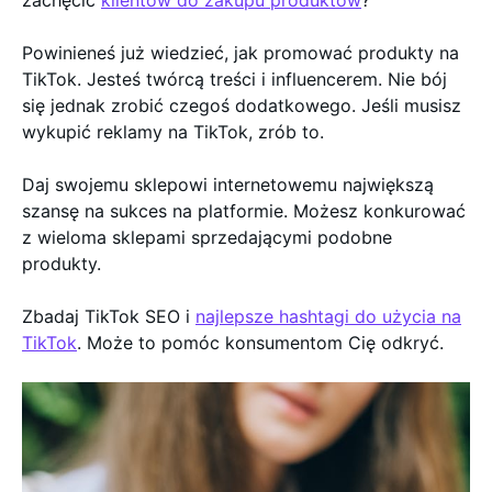
zachęcić
klientów do zakupu produktów
?
Powinieneś już wiedzieć, jak promować produkty na
TikTok. Jesteś twórcą treści i influencerem. Nie bój
się jednak zrobić czegoś dodatkowego. Jeśli musisz
wykupić reklamy na TikTok, zrób to.
Daj swojemu sklepowi internetowemu największą
szansę na sukces na platformie. Możesz konkurować
z wieloma sklepami sprzedającymi podobne
produkty.
Zbadaj TikTok SEO i
najlepsze hashtagi do użycia na
TikTok
. Może to pomóc konsumentom Cię odkryć.