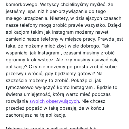
komórkowego. Wszyscy chcielibyśmy myśleć, że
jesteśmy lepsi niż hiper-przywiązanie do tego
małego urządzenia. Niestety, w dzisiejszych czasach
nasze telefony mogą zrobić prawie wszystko. Dzięki
aplikacjom takim jak Instagram możemy nawet
zamienić nasze telefony w miejsce pracy. Prawda jest
taka, że możemy mieć zbyt wiele dobrego. Tak
wspaniałe, jak Instagram , czasami musimy zrobić
ogromny krok wstecz. Ale czy musimy usuwać całą
aplikację? Czy nie możemy po prostu zrobić sobie
przerwy i wrócić, gdy będziemy gotowi? Na
szczęście możemy to zrobić. Pokażę ci, jak
tymczasowo wyłączyć konto Instagram . Będzie to
świetna umiejętność, którą warto mieć podczas
rozwijania
swoich obserwujących
. Nie chcesz
przecież popaść w taką obsesję, że w końcu
zachorujesz na tę aplikację.
Możesz to zrobić w aplikacji mobilnej lub