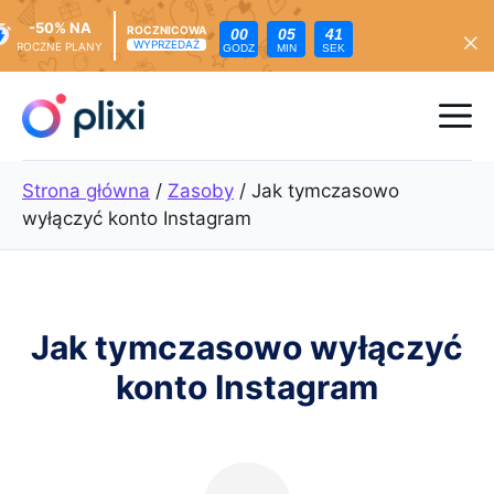
-50% NA
ROCZNICOWA
00
05
39
WYPRZEDAŻ
ROCZNE PLANY
GODZ
MIN
SEK
Przejdź
do
Me
treści
Strona główna
/
Zasoby
/
Jak tymczasowo
wyłączyć konto Instagram
Jak tymczasowo wyłączyć
konto Instagram