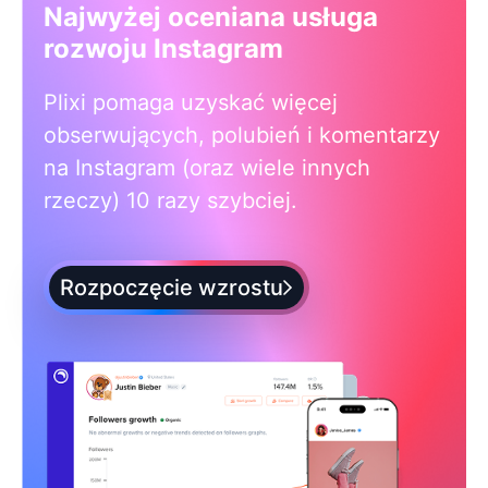
Najwyżej oceniana usługa
rozwoju Instagram
Plixi pomaga uzyskać więcej
obserwujących, polubień i komentarzy
na Instagram (oraz wiele innych
rzeczy) 10 razy szybciej.
Rozpoczęcie wzrostu