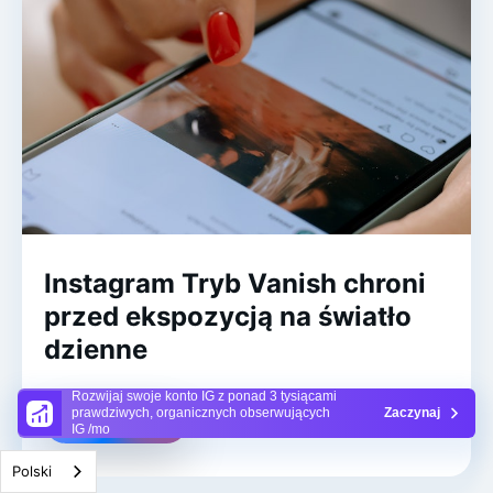
Instagram Tryb Vanish chroni
przed ekspozycją na światło
dzienne
Rozwijaj swoje konto IG z ponad 3 tysiącami
prawdziwych, organicznych obserwujących
Zaczynaj
Czytaj więcej
IG /mo
Polski