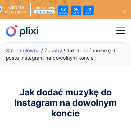
-50% NA
ROCZNICOWA
02
58
29
WYPRZEDAŻ
ROCZNE PLANY
GODZ
MIN
SEK
Przejdź
do
Me
treści
Strona główna
/
Zasoby
/
Jak dodać muzykę do
postu Instagram na dowolnym koncie
Jak dodać muzykę do
Instagram na dowolnym
koncie