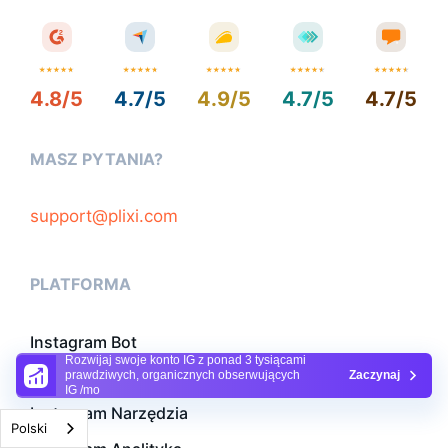
4.8/5
4.7/5
4.9/5
4.7/5
4.7/5
MASZ PYTANIA?
support@plixi.com
PLATFORMA
Instagram Bot
Rozwijaj swoje konto IG z ponad 3 tysiącami
Instagram Kierownik
prawdziwych, organicznych obserwujących
Zaczynaj
IG /mo
Instagram Narzędzia
Polski