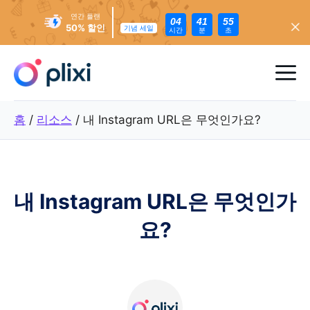
연간 플랜
04
41
53
50% 할인
기념 세일
시간
분
초
콘
텐
메
츠
로
뉴
홈
/
리소스
/
내 Instagram URL은 무엇인가요?
건
너
뛰
기
내 Instagram URL은 무엇인가
요?